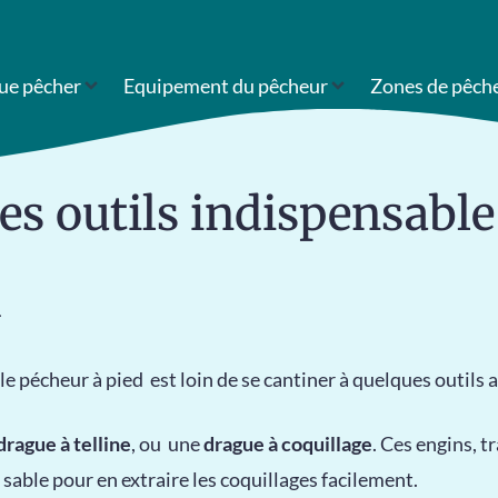
ue pêcher
Equipement du pêcheur
Zones de pêch
 les outils indispensabl
d
e pécheur à pied est loin de se cantiner à quelques outils 
drague à telline
, ou une
drague à coquillage
. Ces engins, t
 sable pour en extraire les coquillages facilement.